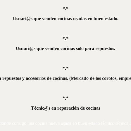
*.*
Usuari@s que venden cocinas usadas en buen estado.
*.*
Usuari@s que venden cocinas solo para repuestos.
*.*
repuestos y accesorios de cocinas.
(Mercado de los corotos, empre
*.*
Técnic@s en reparación de cocinas
donde consigo una cocina nueva usada en buen estado técnico técnica r