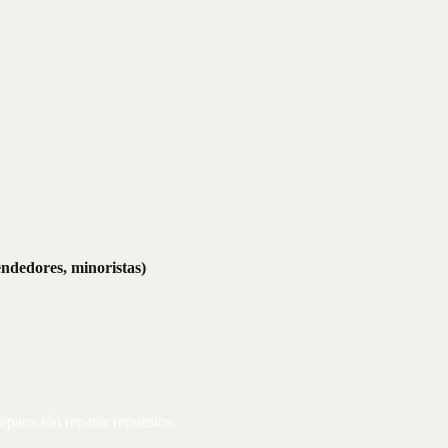
ndedores, minoristas)
eparación reparar repuestos