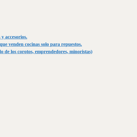
y accesorios.
ue venden cocinas solo para repuestos.
o de los corotos, emprendedores, minoristas)