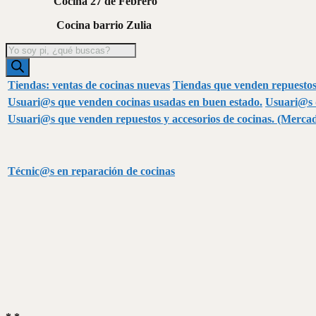
Cocina 27 de Febrero
Cocina barrio Zulia
Búsqueda
de
productos
Tiendas: ventas de cocinas nuevas
Tiendas que venden repuestos 
Usuari@s que venden cocinas usadas en buen estado.
Usuari@s q
Usuari@s que venden repuestos y accesorios de cocinas.
(Mercad
Técnic@s en reparación de cocinas