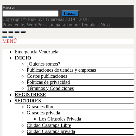
Buscar
Buscar
Copyright © Pideloya Guarenas 2019 - 2026
Powered by WordPress
, tema
i-max
por TemplatesNext.
Scroll
Up
MENÚ
Emergencia Venezuela
INICIO
¿Quienes somos?
Publicaciones de tiendas y empresas
Costos publicaciones
Políticas de privacidad
Términos y Condiciones
REGÍSTRESE
SECTORES
Girasoles libre
Girasoles privada
Los Girasoles Privada
Ciudad Casarapa Libre
Ciudad Casarapa privada