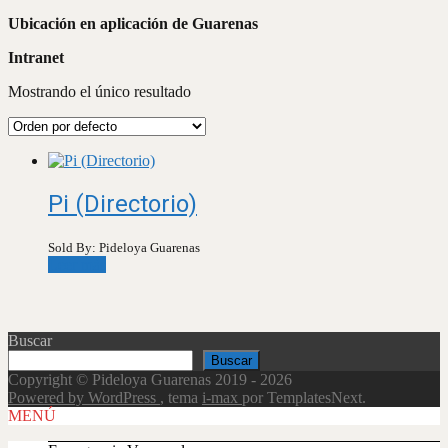
Ubicación en aplicación de Guarenas
Intranet
Mostrando el único resultado
Pi (Directorio)
Sold By: Pideloya Guarenas
Leer más
Buscar
Buscar
Copyright © Pideloya Guarenas 2019 - 2026
Powered by WordPress
, tema
i-max
por TemplatesNext.
Scroll
MENÚ
Up