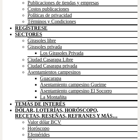
Publicaciones de tiendas y empresas
Costos publicaciones
Políticas de privacidad
Términos y Condiciones
REGÍSTRESE
SECTORES
Girasoles libre
Girasoles privada
Los Girasoles Privada
Ciudad Casarapa Libre
Ciudad Casarapa privada
Asentamientos campesinos
Guacarapa
Asentamiento campesino Gueime
Asentamiento campesino El Socorro
La Montañita
TEMAS DE INTERÉS
DÓLAR, LOTERÍAS, HORÓSCOPO,
RECETAS, RESEÑAS, REFRANES Y MÁS…
Valor dólar BCV
Horóscopo
Efemérides