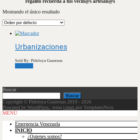
regalito recuerda a tus vecin@s artesan@s
Mostrando el único resultado
Urbanizaciones
Sold By: Pideloya Guarenas
Leer más
Buscar
Buscar
Copyright © Pideloya Guarenas 2019 - 2026
Powered by WordPress
, tema
i-max
por TemplatesNext.
Scroll
MENÚ
Up
Emergencia Venezuela
INICIO
¿Quienes somos?