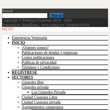
Buscar
Buscar
Copyright © Pideloya Guarenas 2019 - 2026
Powered by WordPress
, tema
i-max
por TemplatesNext.
Scroll
MENÚ
Up
Emergencia Venezuela
INICIO
¿Quienes somos?
Publicaciones de tiendas y empresas
Costos publicaciones
Políticas de privacidad
Términos y Condiciones
REGÍSTRESE
SECTORES
Girasoles libre
Girasoles privada
Los Girasoles Privada
Ciudad Casarapa Libre
Ciudad Casarapa privada
Asentamientos campesinos