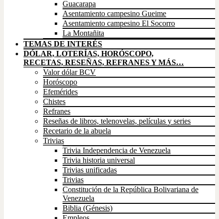
Guacarapa
Asentamiento campesino Gueime
Asentamiento campesino El Socorro
La Montañita
TEMAS DE INTERÉS
DÓLAR, LOTERÍAS, HORÓSCOPO,
RECETAS, RESEÑAS, REFRANES Y MÁS…
Valor dólar BCV
Horóscopo
Efemérides
Chistes
Refranes
Reseñas de libros, telenovelas, películas y series
Recetario de la abuela
Trivias
Trivia Independencia de Venezuela
Trivia historia universal
Trivias unificadas
Trivias
Constitución de la República Bolivariana de
Venezuela
Biblia (Génesis)
Empleos