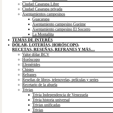
Ciudad Casarapa Libre
Ciudad Casarapa privada
Asentamientos campesinos
Guacarapa
Asentamiento campesino Gueime
Asentamiento campesino El Socorro
La Montañita
TEMAS DE INTERÉS
DÓLAR, LOTERÍAS, HORÓSCOPO,
RECETAS, RESEÑAS, REFRANES Y MÁS…
Valor dólar BCV
Horóscopo
Efemérides
Chistes
Refranes
Reseñas de libros, telenovelas, películas y series
Recetario de la abuela
Trivias
Trivia Independencia de Venezuela
Trivia historia universal
Trivias unificadas
Trivias