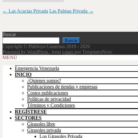
Navegación
←
Las Acacias Privada
Las Palmas Privada
→
de
entradas
Buscar
Buscar
Copyright © Pideloya Guarenas 2019 - 2026
Powered by WordPress
, tema
i-max
por TemplatesNext.
Scroll
MENÚ
Up
Emergencia Venezuela
INICIO
¿Quienes somos?
Publicaciones de tiendas y empresas
Costos publicaciones
Políticas de privacidad
Términos y Condiciones
REGÍSTRESE
SECTORES
Girasoles libre
Girasoles privada
Los Girasoles Privada