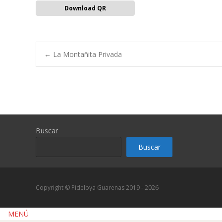
Download QR
Navegación
←
La Montañita Privada
de
entradas
Buscar
Buscar
Copyright © Pideloya Guarenas 2019 - 2026
Scroll
MENÚ