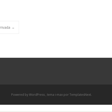
Privada
→
Powered by WordPress
, tema
i-max
por TemplatesNext.