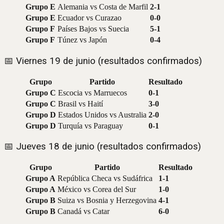
Grupo E
Alemania vs Costa de Marfil
2-1
Grupo E
Ecuador vs Curazao
0-0
Grupo F
Países Bajos vs Suecia
5-1
Grupo F
Túnez vs Japón
0-4
📅 Viernes 19 de junio (resultados confirmados)
Grupo
Partido
Resultado
Grupo C
Escocia vs Marruecos
0-1
Grupo C
Brasil vs Haití
3-0
Grupo D
Estados Unidos vs Australia
2-0
Grupo D
Turquía vs Paraguay
0-1
📅 Jueves 18 de junio (resultados confirmados)
Grupo
Partido
Resultado
Grupo A
República Checa vs Sudáfrica
1-1
Grupo A
México vs Corea del Sur
1-0
Grupo B
Suiza vs Bosnia y Herzegovina
4-1
Grupo B
Canadá vs Catar
6-0