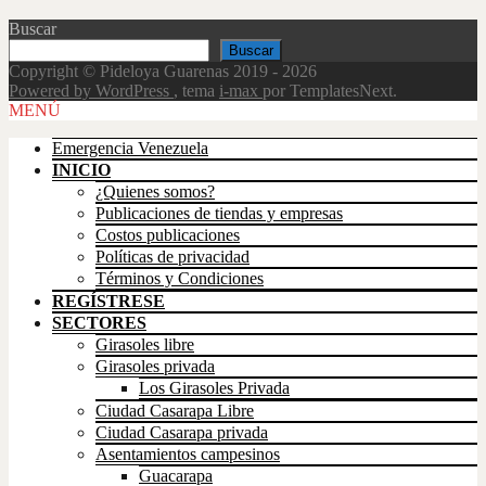
Buscar
Buscar
Copyright © Pideloya Guarenas 2019 - 2026
Powered by WordPress
, tema
i-max
por TemplatesNext.
Scroll
MENÚ
Up
Emergencia Venezuela
INICIO
¿Quienes somos?
Publicaciones de tiendas y empresas
Costos publicaciones
Políticas de privacidad
Términos y Condiciones
REGÍSTRESE
SECTORES
Girasoles libre
Girasoles privada
Los Girasoles Privada
Ciudad Casarapa Libre
Ciudad Casarapa privada
Asentamientos campesinos
Guacarapa