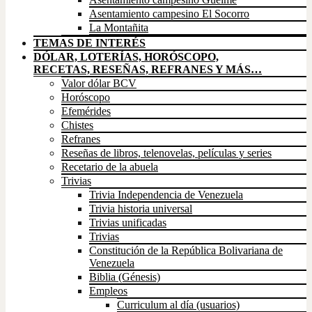
Asentamiento campesino El Socorro
La Montañita
TEMAS DE INTERÉS
DÓLAR, LOTERÍAS, HORÓSCOPO,
RECETAS, RESEÑAS, REFRANES Y MÁS…
Valor dólar BCV
Horóscopo
Efemérides
Chistes
Refranes
Reseñas de libros, telenovelas, películas y series
Recetario de la abuela
Trivias
Trivia Independencia de Venezuela
Trivia historia universal
Trivias unificadas
Trivias
Constitución de la República Bolivariana de
Venezuela
Biblia (Génesis)
Empleos
Curriculum al día (usuarios)