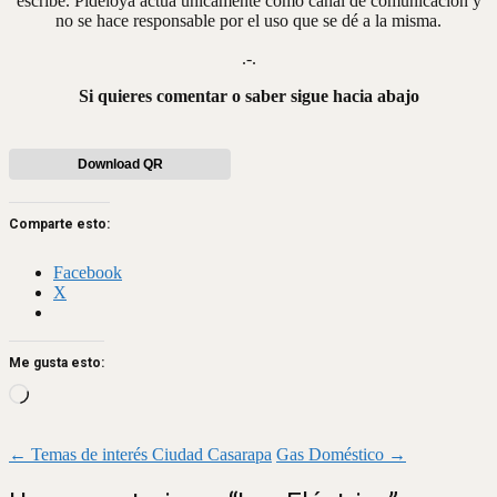
escribe. Pideloya actúa únicamente como canal de comunicación y
no se hace responsable por el uso que se dé a la misma.
.-.
Si quieres comentar o saber sigue hacia abajo
Download QR
Comparte esto:
Facebook
X
Me gusta esto:
Loading…
Navegación
←
Temas de interés Ciudad Casarapa
Gas Doméstico
→
de