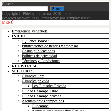
Buscar
Buscar
Copyright © Pideloya Guarenas 2019 - 2026
Powered by WordPress
, tema
i-max
por TemplatesNext.
Scroll
MENÚ
Up
Emergencia Venezuela
INICIO
¿Quienes somos?
Publicaciones de tiendas y empresas
Costos publicaciones
Políticas de privacidad
Términos y Condiciones
REGÍSTRESE
SECTORES
Girasoles libre
Girasoles privada
Los Girasoles Privada
Ciudad Casarapa Libre
Ciudad Casarapa privada
Asentamientos campesinos
Guacarapa
Asentamiento campesino Gueime