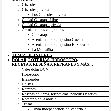
Girasoles libre
Girasoles privada
Los Girasoles Privada
Ciudad Casarapa Libre
Ciudad Casarapa privada
Asentamientos campesinos
Guacarapa
Asentamiento campesino Gueime
Asentamiento campesino El Socorro
La Montañita
TEMAS DE INTERÉS
DÓLAR, LOTERÍAS, HORÓSCOPO,
RECETAS, RESEÑAS, REFRANES Y MÁS…
Valor dólar BCV
Horóscopo
Efemérides
Chistes
Refranes
Reseñas de libros, telenovelas, películas y series
Recetario de la abuela
Trivias
Trivia Independencia de Venezuela