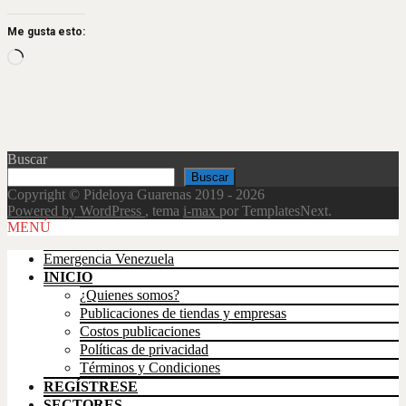
Me gusta esto:
Loading…
Buscar
Buscar
Copyright © Pideloya Guarenas 2019 - 2026
Powered by WordPress
, tema
i-max
por TemplatesNext.
Scroll
MENÚ
Up
Emergencia Venezuela
INICIO
¿Quienes somos?
Publicaciones de tiendas y empresas
Costos publicaciones
Políticas de privacidad
Términos y Condiciones
REGÍSTRESE
SECTORES