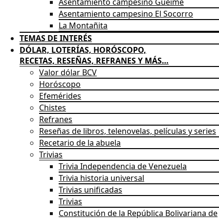
Asentamiento campesino Gueime
Asentamiento campesino El Socorro
La Montañita
TEMAS DE INTERÉS
DÓLAR, LOTERÍAS, HORÓSCOPO,
RECETAS, RESEÑAS, REFRANES Y MÁS…
Valor dólar BCV
Horóscopo
Efemérides
Chistes
Refranes
Reseñas de libros, telenovelas, películas y series
Recetario de la abuela
Trivias
Trivia Independencia de Venezuela
Trivia historia universal
Trivias unificadas
Trivias
Constitución de la República Bolivariana de