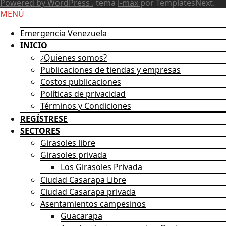
Powered by WordPress
, tema
i-max
por TemplatesNext.
Scroll
MENÚ
Up
Emergencia Venezuela
INICIO
¿Quienes somos?
Publicaciones de tiendas y empresas
Costos publicaciones
Políticas de privacidad
Términos y Condiciones
REGÍSTRESE
SECTORES
Girasoles libre
Girasoles privada
Los Girasoles Privada
Ciudad Casarapa Libre
Ciudad Casarapa privada
Asentamientos campesinos
Guacarapa