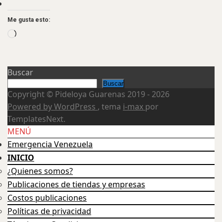
Me gusta esto:
Loading…
Buscar
Buscar
Copyright © Pideloya Guarenas 2019 - 2026
Powered by WordPress
, tema
i-max
por
TemplatesNext.
Scroll
MENÚ
Up
Emergencia Venezuela
INICIO
¿Quienes somos?
Publicaciones de tiendas y empresas
Costos publicaciones
Políticas de privacidad