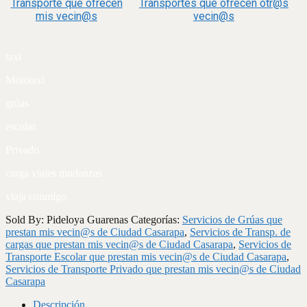
Transporte que ofrecen
Transportes que ofrecen otr@s
mis vecin@s
vecin@s
taxi
Mototaxi
grúas
escolar
Privado
carga viajes mudanzas
viaja conmigo
Sold By: Pideloya Guarenas
Categorías:
Servicios de Grúas que
prestan mis vecin@s de Ciudad Casarapa
,
Servicios de Transp. de
cargas que prestan mis vecin@s de Ciudad Casarapa
,
Servicios de
Transporte Escolar que prestan mis vecin@s de Ciudad Casarapa
,
Servicios de Transporte Privado que prestan mis vecin@s de Ciudad
Casarapa
Descripción