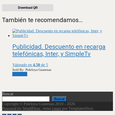
Download QR
También te recomendamos…
Publicidad. Descuento en recarga
telefónicas, Inter, y SimpleTv
Valorado en
4.50
de 5
Sold By: Pideloya Guarenas
Leer más
Buscar
Buscar
Copyright © Pideloya Guarenas 2019 - 2026
Powered by WordPress
, tema
i-max
por TemplatesNext.
Scroll