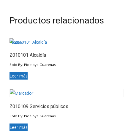
Productos relacionados
Valorado en
5.00
Z010101 Alcaldía
de 5
Sold By: Pideloya Guarenas
Leer más
Z010109 Servicios públicos
Sold By: Pideloya Guarenas
Leer más