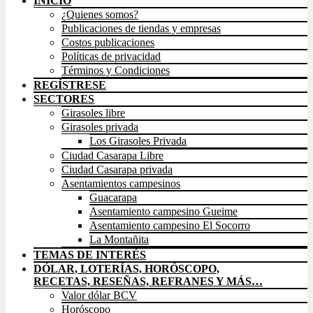
INICIO
¿Quienes somos?
Publicaciones de tiendas y empresas
Costos publicaciones
Políticas de privacidad
Términos y Condiciones
REGÍSTRESE
SECTORES
Girasoles libre
Girasoles privada
Los Girasoles Privada
Ciudad Casarapa Libre
Ciudad Casarapa privada
Asentamientos campesinos
Guacarapa
Asentamiento campesino Gueime
Asentamiento campesino El Socorro
La Montañita
TEMAS DE INTERÉS
DÓLAR, LOTERÍAS, HORÓSCOPO,
RECETAS, RESEÑAS, REFRANES Y MÁS…
Valor dólar BCV
Horóscopo