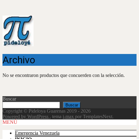
Archivo
No se encontraron productos que concuerden con la selección.
Buscar
Buscar
Copyright © Pideloya Guarenas 2019 - 2026
Powered by WordPress
, tema
i-max
por TemplatesNext.
Scroll
MENÚ
Up
Emergencia Venezuela