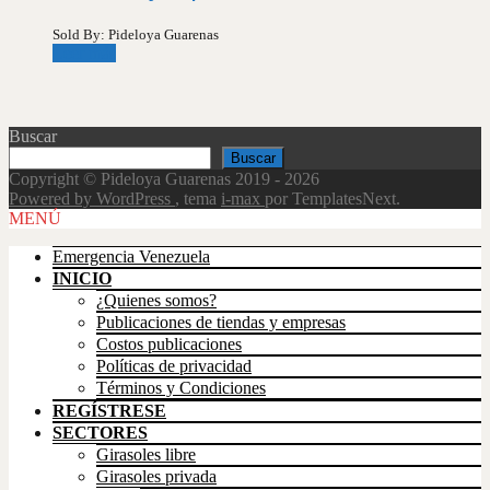
Sold By: Pideloya Guarenas
Leer más
Buscar
Buscar
Copyright © Pideloya Guarenas 2019 - 2026
Powered by WordPress
, tema
i-max
por TemplatesNext.
Scroll
MENÚ
Up
Emergencia Venezuela
INICIO
¿Quienes somos?
Publicaciones de tiendas y empresas
Costos publicaciones
Políticas de privacidad
Términos y Condiciones
REGÍSTRESE
SECTORES
Girasoles libre
Girasoles privada