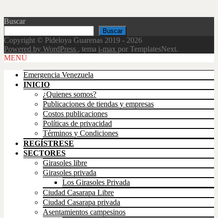
Buscar
Buscar
Copyright © Pideloya Guarenas 2019 - 2026
Powered by WordPress
, tema
i-max
por TemplatesNext.
Scroll
MENÚ
Up
Emergencia Venezuela
INICIO
¿Quienes somos?
Publicaciones de tiendas y empresas
Costos publicaciones
Políticas de privacidad
Términos y Condiciones
REGÍSTRESE
SECTORES
Girasoles libre
Girasoles privada
Los Girasoles Privada
Ciudad Casarapa Libre
Ciudad Casarapa privada
Asentamientos campesinos