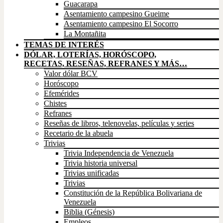
Guacarapa
Asentamiento campesino Gueime
Asentamiento campesino El Socorro
La Montañita
TEMAS DE INTERÉS
DÓLAR, LOTERÍAS, HORÓSCOPO,
RECETAS, RESEÑAS, REFRANES Y MÁS…
Valor dólar BCV
Horóscopo
Efemérides
Chistes
Refranes
Reseñas de libros, telenovelas, películas y series
Recetario de la abuela
Trivias
Trivia Independencia de Venezuela
Trivia historia universal
Trivias unificadas
Trivias
Constitución de la República Bolivariana de
Venezuela
Biblia (Génesis)
Empleos