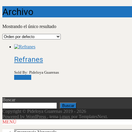
Archivo
Mostrando el único resultado
Refranes
Sold By: Pideloya Guarenas
Leer más
Buscar
Buscar
Copyright © Pideloya Guarenas 2019 - 2026
Powered by WordPress
, tema
i-max
por TemplatesNext.
Scroll
MENÚ
Up