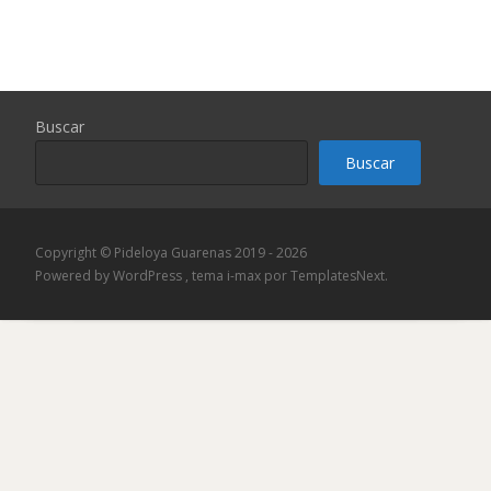
Buscar
Buscar
Copyright © Pideloya Guarenas 2019 - 2026
Powered by WordPress
, tema
i-max
por TemplatesNext.