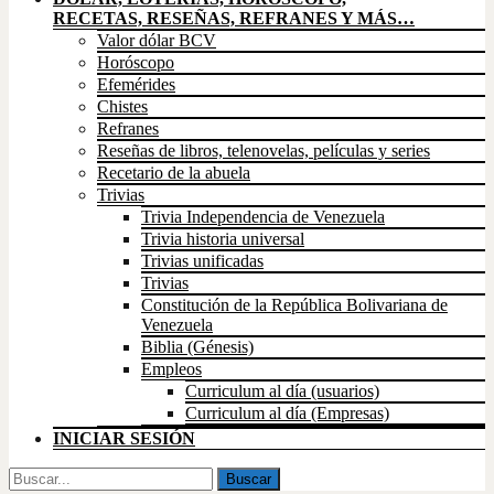
RECETAS, RESEÑAS, REFRANES Y MÁS…
Valor dólar BCV
Horóscopo
Efemérides
Chistes
Refranes
Reseñas de libros, telenovelas, películas y series
Recetario de la abuela
Trivias
Trivia Independencia de Venezuela
Trivia historia universal
Trivias unificadas
Trivias
Constitución de la República Bolivariana de
Venezuela
Biblia (Génesis)
Empleos
Curriculum al día (usuarios)
Curriculum al día (Empresas)
INICIAR SESIÓN
Buscar