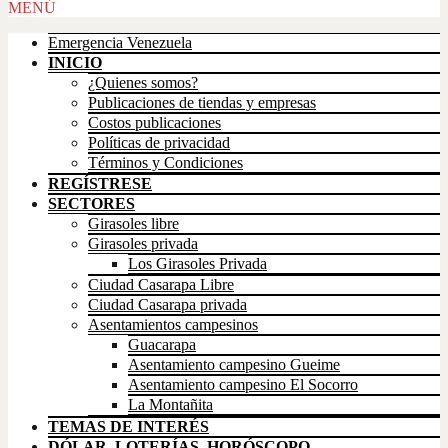
Scroll
MENÚ
Up
Emergencia Venezuela
INICIO
¿Quienes somos?
Publicaciones de tiendas y empresas
Costos publicaciones
Políticas de privacidad
Términos y Condiciones
REGÍSTRESE
SECTORES
Girasoles libre
Girasoles privada
Los Girasoles Privada
Ciudad Casarapa Libre
Ciudad Casarapa privada
Asentamientos campesinos
Guacarapa
Asentamiento campesino Gueime
Asentamiento campesino El Socorro
La Montañita
TEMAS DE INTERÉS
DÓLAR, LOTERÍAS, HORÓSCOPO,