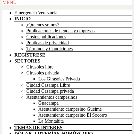
Scroll
MENÚ
Up
Emergencia Venezuela
INICIO
¿Quienes somos?
Publicaciones de tiendas y empresas
Costos publicaciones
Políticas de privacidad
Términos y Condiciones
REGÍSTRESE
SECTORES
Girasoles libre
Girasoles privada
Los Girasoles Privada
Ciudad Casarapa Libre
Ciudad Casarapa privada
Asentamientos campesinos
Guacarapa
Asentamiento campesino Gueime
Asentamiento campesino El Socorro
La Montañita
TEMAS DE INTERÉS
DÓLAR, LOTERÍAS, HORÓSCOPO,