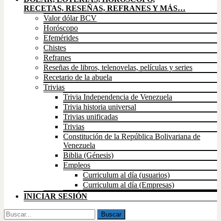
RECETAS, RESEÑAS, REFRANES Y MÁS…
Valor dólar BCV
Horóscopo
Efemérides
Chistes
Refranes
Reseñas de libros, telenovelas, películas y series
Recetario de la abuela
Trivias
Trivia Independencia de Venezuela
Trivia historia universal
Trivias unificadas
Trivias
Constitución de la República Bolivariana de
Venezuela
Biblia (Génesis)
Empleos
Curriculum al día (usuarios)
Curriculum al día (Empresas)
INICIAR SESIÓN
Buscar