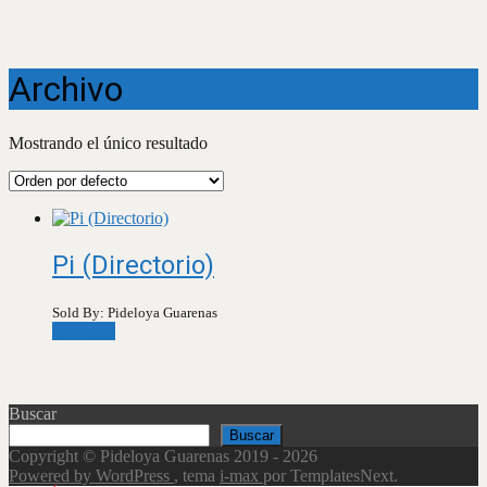
Archivo
Mostrando el único resultado
Pi (Directorio)
Sold By: Pideloya Guarenas
Leer más
Buscar
Buscar
Copyright © Pideloya Guarenas 2019 - 2026
Powered by WordPress
, tema
i-max
por TemplatesNext.