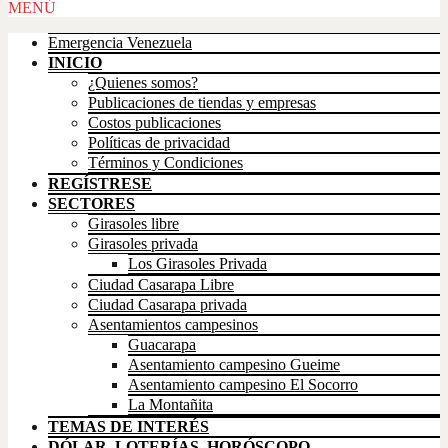
Scroll
MENÚ
Up
Emergencia Venezuela
INICIO
¿Quienes somos?
Publicaciones de tiendas y empresas
Costos publicaciones
Políticas de privacidad
Términos y Condiciones
REGÍSTRESE
SECTORES
Girasoles libre
Girasoles privada
Los Girasoles Privada
Ciudad Casarapa Libre
Ciudad Casarapa privada
Asentamientos campesinos
Guacarapa
Asentamiento campesino Gueime
Asentamiento campesino El Socorro
La Montañita
TEMAS DE INTERÉS
DÓLAR, LOTERÍAS, HORÓSCOPO,