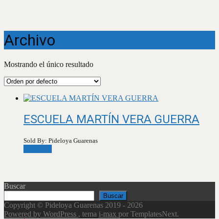
Archivo
Mostrando el único resultado
ESCUELA MARTÍN VERA GUERRA
Sold By: Pideloya Guarenas
Leer más
Buscar
Buscar
Copyright © Pideloya Guarenas 2019 - 2026
Powered by WordPress
, tema
i-max
por TemplatesNext.