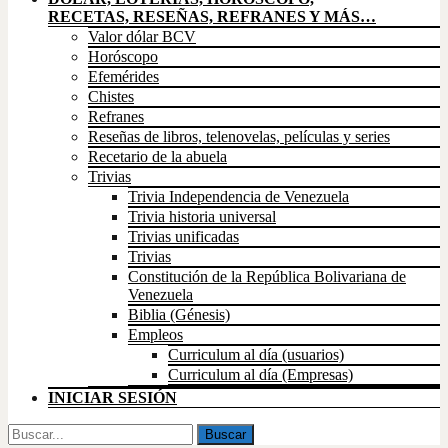
RECETAS, RESEÑAS, REFRANES Y MÁS…
Valor dólar BCV
Horóscopo
Efemérides
Chistes
Refranes
Reseñas de libros, telenovelas, películas y series
Recetario de la abuela
Trivias
Trivia Independencia de Venezuela
Trivia historia universal
Trivias unificadas
Trivias
Constitución de la República Bolivariana de
Venezuela
Biblia (Génesis)
Empleos
Curriculum al día (usuarios)
Curriculum al día (Empresas)
INICIAR SESIÓN
Buscar