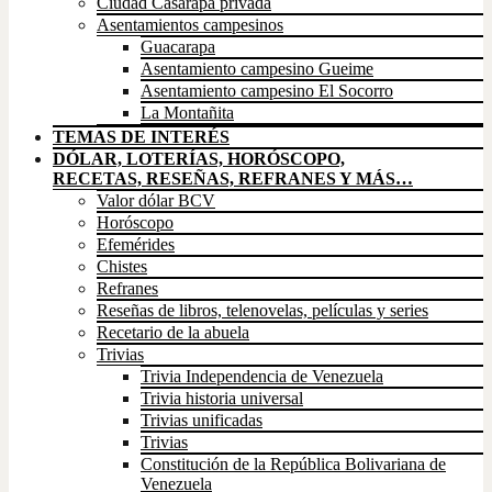
Ciudad Casarapa privada
Asentamientos campesinos
Guacarapa
Asentamiento campesino Gueime
Asentamiento campesino El Socorro
La Montañita
TEMAS DE INTERÉS
DÓLAR, LOTERÍAS, HORÓSCOPO,
RECETAS, RESEÑAS, REFRANES Y MÁS…
Valor dólar BCV
Horóscopo
Efemérides
Chistes
Refranes
Reseñas de libros, telenovelas, películas y series
Recetario de la abuela
Trivias
Trivia Independencia de Venezuela
Trivia historia universal
Trivias unificadas
Trivias
Constitución de la República Bolivariana de
Venezuela