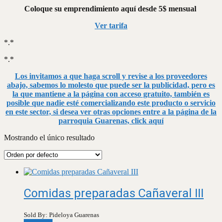
Coloque su emprendimiento aquí desde 5$ mensual
Ver tarifa
*.*
*.*
Los invitamos a que haga scroll y revise a los proveedores
abajo, sabemos lo molesto que puede ser la publicidad, pero es
la que mantiene a la página con acceso gratuito, también es
posible que nadie esté comercializando este producto o servicio
en este sector, si desea ver otras opciones entre a la página de la
parroquia Guarenas, click aquí
Mostrando el único resultado
Comidas preparadas Cañaveral III
Sold By: Pideloya Guarenas