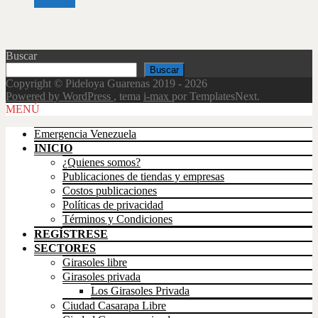
Leer más
Buscar
Buscar
Copyright © Pideloya Guarenas 2019 - 2026
Powered by WordPress
, tema
i-max
por TemplatesNext.
Scroll
MENÚ
Up
Emergencia Venezuela
INICIO
¿Quienes somos?
Publicaciones de tiendas y empresas
Costos publicaciones
Políticas de privacidad
Términos y Condiciones
REGÍSTRESE
SECTORES
Girasoles libre
Girasoles privada
Los Girasoles Privada
Ciudad Casarapa Libre