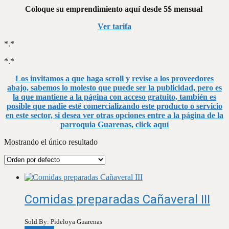
Coloque su emprendimiento aquí desde 5$ mensual
Ver tarifa
*.*
*.*
Los invitamos a que haga scroll y revise a los proveedores
abajo, sabemos lo molesto que puede ser la publicidad, pero es
la que mantiene a la página con acceso gratuito, también es
posible que nadie esté comercializando este producto o servicio
en este sector, si desea ver otras opciones entre a la página de la
parroquia Guarenas, click aquí
Mostrando el único resultado
Comidas preparadas Cañaveral III
Sold By: Pideloya Guarenas