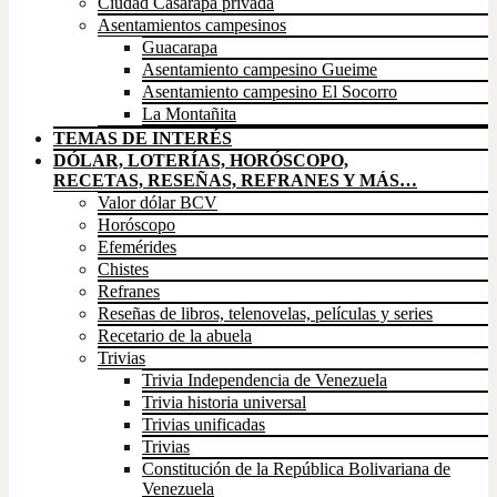
Ciudad Casarapa privada
Asentamientos campesinos
Guacarapa
Asentamiento campesino Gueime
Asentamiento campesino El Socorro
La Montañita
TEMAS DE INTERÉS
DÓLAR, LOTERÍAS, HORÓSCOPO,
RECETAS, RESEÑAS, REFRANES Y MÁS…
Valor dólar BCV
Horóscopo
Efemérides
Chistes
Refranes
Reseñas de libros, telenovelas, películas y series
Recetario de la abuela
Trivias
Trivia Independencia de Venezuela
Trivia historia universal
Trivias unificadas
Trivias
Constitución de la República Bolivariana de
Venezuela