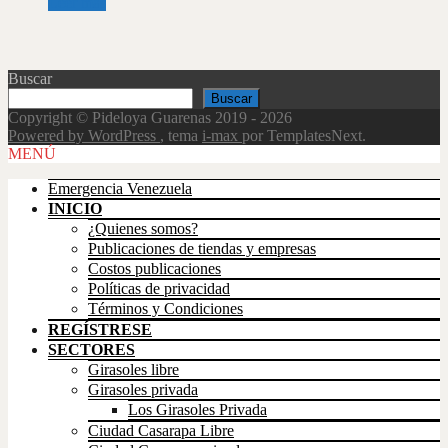
Leer más
Buscar
Buscar
Copyright © Pideloya Guarenas 2019 - 2026
Powered by WordPress
, tema
i-max
por TemplatesNext.
Scroll
MENÚ
Up
Emergencia Venezuela
INICIO
¿Quienes somos?
Publicaciones de tiendas y empresas
Costos publicaciones
Políticas de privacidad
Términos y Condiciones
REGÍSTRESE
SECTORES
Girasoles libre
Girasoles privada
Los Girasoles Privada
Ciudad Casarapa Libre