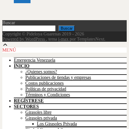
Leer más
Buscar
Buscar
Copyright © Pideloya Guarenas 2019 - 2026
Powered by WordPress
, tema
i-max
por TemplatesNext.
Scroll
Up
MENÚ
Emergencia Venezuela
INICIO
¿Quienes somos?
Publicaciones de tiendas y empresas
Costos publicaciones
Políticas de privacidad
Términos y Condiciones
REGÍSTRESE
SECTORES
Girasoles libre
Girasoles privada
Los Girasoles Privada