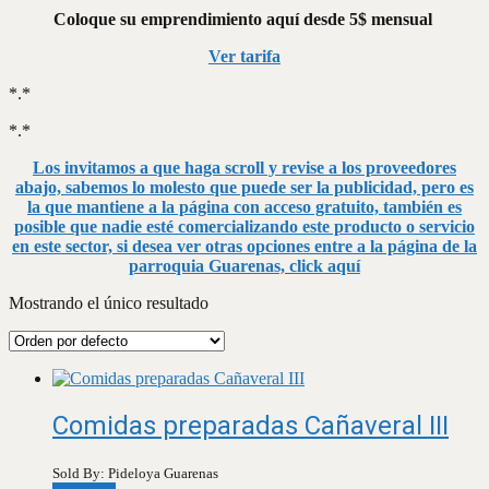
Coloque su emprendimiento aquí desde 5$ mensual
Ver tarifa
*.*
*.*
Los invitamos a que haga scroll y revise a los proveedores
abajo, sabemos lo molesto que puede ser la publicidad, pero es
la que mantiene a la página con acceso gratuito, también es
posible que nadie esté comercializando este producto o servicio
en este sector, si desea ver otras opciones entre a la página de la
parroquia Guarenas, click aquí
Mostrando el único resultado
Comidas preparadas Cañaveral III
Sold By: Pideloya Guarenas