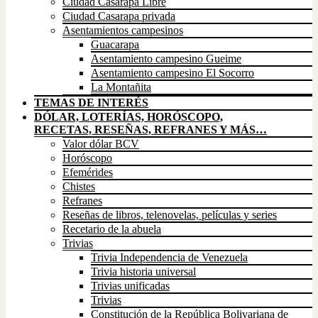
Ciudad Casarapa Libre
Ciudad Casarapa privada
Asentamientos campesinos
Guacarapa
Asentamiento campesino Gueime
Asentamiento campesino El Socorro
La Montañita
TEMAS DE INTERÉS
DÓLAR, LOTERÍAS, HORÓSCOPO,
RECETAS, RESEÑAS, REFRANES Y MÁS…
Valor dólar BCV
Horóscopo
Efemérides
Chistes
Refranes
Reseñas de libros, telenovelas, películas y series
Recetario de la abuela
Trivias
Trivia Independencia de Venezuela
Trivia historia universal
Trivias unificadas
Trivias
Constitución de la República Bolivariana de