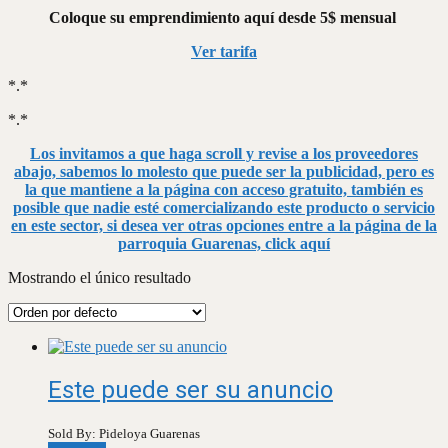
Coloque su emprendimiento aquí desde 5$ mensual
Ver tarifa
*.*
*.*
Los invitamos a que haga scroll y revise a los proveedores
abajo, sabemos lo molesto que puede ser la publicidad, pero es
la que mantiene a la página con acceso gratuito, también es
posible que nadie esté comercializando este producto o servicio
en este sector, si desea ver otras opciones entre a la página de la
parroquia Guarenas, click aquí
Mostrando el único resultado
Este puede ser su anuncio
Sold By: Pideloya Guarenas