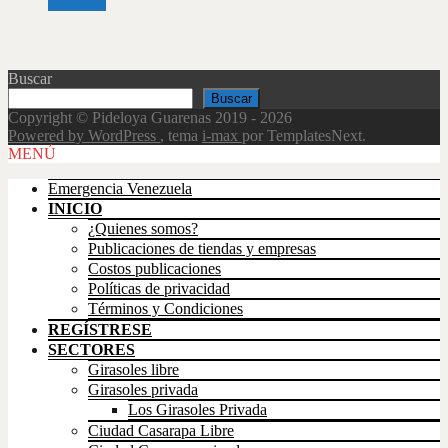
Leer más
Buscar
Buscar
Copyright © Pideloya Guarenas 2019 - 2026
Powered by WordPress
, tema
i-max
por TemplatesNext.
Scroll
MENÚ
Up
Emergencia Venezuela
INICIO
¿Quienes somos?
Publicaciones de tiendas y empresas
Costos publicaciones
Políticas de privacidad
Términos y Condiciones
REGÍSTRESE
SECTORES
Girasoles libre
Girasoles privada
Los Girasoles Privada
Ciudad Casarapa Libre