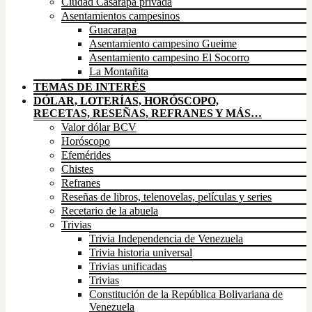
Ciudad Casarapa privada
Asentamientos campesinos
Guacarapa
Asentamiento campesino Gueime
Asentamiento campesino El Socorro
La Montañita
TEMAS DE INTERÉS
DÓLAR, LOTERÍAS, HORÓSCOPO,
RECETAS, RESEÑAS, REFRANES Y MÁS…
Valor dólar BCV
Horóscopo
Efemérides
Chistes
Refranes
Reseñas de libros, telenovelas, películas y series
Recetario de la abuela
Trivias
Trivia Independencia de Venezuela
Trivia historia universal
Trivias unificadas
Trivias
Constitución de la República Bolivariana de
Venezuela