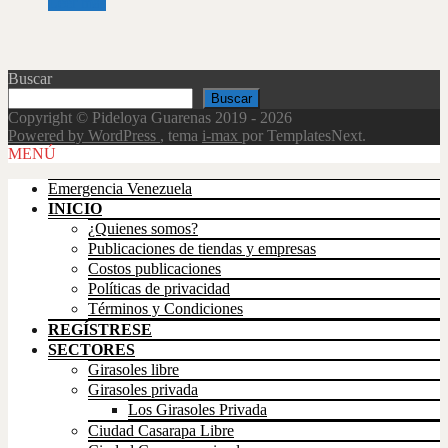
Leer más
Buscar
Buscar
Copyright © Pideloya Guarenas 2019 - 2026
Powered by WordPress
, tema
i-max
por TemplatesNext.
Scroll
MENÚ
Up
Emergencia Venezuela
INICIO
¿Quienes somos?
Publicaciones de tiendas y empresas
Costos publicaciones
Políticas de privacidad
Términos y Condiciones
REGÍSTRESE
SECTORES
Girasoles libre
Girasoles privada
Los Girasoles Privada
Ciudad Casarapa Libre