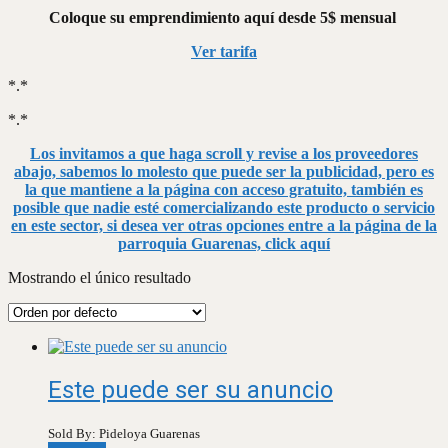
Coloque su emprendimiento aquí desde 5$ mensual
Ver tarifa
*.*
*.*
Los invitamos a que haga scroll y revise a los proveedores
abajo, sabemos lo molesto que puede ser la publicidad, pero es
la que mantiene a la página con acceso gratuito, también es
posible que nadie esté comercializando este producto o servicio
en este sector, si desea ver otras opciones entre a la página de la
parroquia Guarenas, click aquí
Mostrando el único resultado
Este puede ser su anuncio
Sold By: Pideloya Guarenas