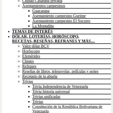
Ciudad Casarapa privada
Asentamientos campesinos
Guacarapa
Asentamiento campesino Gueime
Asentamiento campesino El Socorro
La Montañita
TEMAS DE INTERÉS
DÓLAR, LOTERÍAS, HORÓSCOPO,
RECETAS, RESEÑAS, REFRANES Y MÁS…
Valor dólar BCV
Horóscopo
Efemérides
Chistes
Refranes
Reseñas de libros, telenovelas, películas y series
Recetario de la abuela
Trivias
Trivia Independencia de Venezuela
Trivia historia universal
Trivias unificadas
Trivias
Constitución de la República Bolivariana de
Venezuela