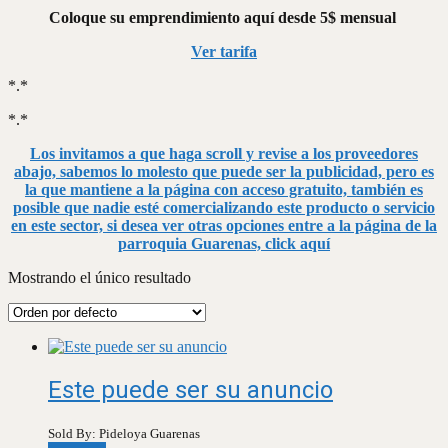
Coloque su emprendimiento aquí desde 5$ mensual
Ver tarifa
*.*
*.*
Los invitamos a que haga scroll y revise a los proveedores
abajo, sabemos lo molesto que puede ser la publicidad, pero es
la que mantiene a la página con acceso gratuito, también es
posible que nadie esté comercializando este producto o servicio
en este sector, si desea ver otras opciones entre a la página de la
parroquia Guarenas, click aquí
Mostrando el único resultado
Este puede ser su anuncio
Sold By: Pideloya Guarenas