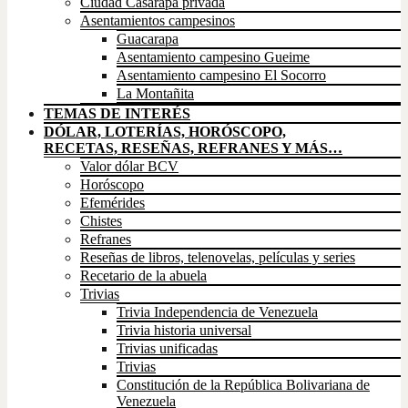
Ciudad Casarapa privada
Asentamientos campesinos
Guacarapa
Asentamiento campesino Gueime
Asentamiento campesino El Socorro
La Montañita
TEMAS DE INTERÉS
DÓLAR, LOTERÍAS, HORÓSCOPO,
RECETAS, RESEÑAS, REFRANES Y MÁS…
Valor dólar BCV
Horóscopo
Efemérides
Chistes
Refranes
Reseñas de libros, telenovelas, películas y series
Recetario de la abuela
Trivias
Trivia Independencia de Venezuela
Trivia historia universal
Trivias unificadas
Trivias
Constitución de la República Bolivariana de
Venezuela