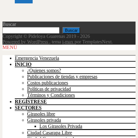
Leer más
Buscar
Buscar
Copyright © Pideloya Guarenas 2019 - 2026
Powered by WordPress
, tema
i-max
por TemplatesNext.
Scroll
MENÚ
Up
Emergencia Venezuela
INICIO
¿Quienes somos?
Publicaciones de tiendas y empresas
Costos publicaciones
Políticas de privacidad
Términos y Condiciones
REGÍSTRESE
SECTORES
Girasoles libre
Girasoles privada
Los Girasoles Privada
Ciudad Casarapa Libre