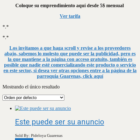
Coloque su emprendimiento aquí desde 5$ mensual
Ver tarifa
*.*
*.*
Los invitamos a que haga scroll y revise a los proveedores
abajo, sabemos lo molesto que puede ser la publicidad, pero es
la que mantiene a la página con acceso gratuito, también es
posible que nadie esté comercializando este producto o servicio
en este sector, si desea ver otras opciones entre a la página de la
parroquia Guarenas, click aquí
Mostrando el único resultado
Este puede ser su anuncio
Sold By: Pideloya Guarenas