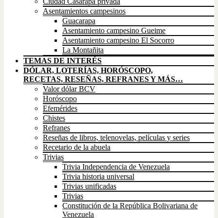
Ciudad Casarapa privada
Asentamientos campesinos
Guacarapa
Asentamiento campesino Gueime
Asentamiento campesino El Socorro
La Montañita
TEMAS DE INTERÉS
DÓLAR, LOTERÍAS, HORÓSCOPO,
RECETAS, RESEÑAS, REFRANES Y MÁS…
Valor dólar BCV
Horóscopo
Efemérides
Chistes
Refranes
Reseñas de libros, telenovelas, películas y series
Recetario de la abuela
Trivias
Trivia Independencia de Venezuela
Trivia historia universal
Trivias unificadas
Trivias
Constitución de la República Bolivariana de
Venezuela