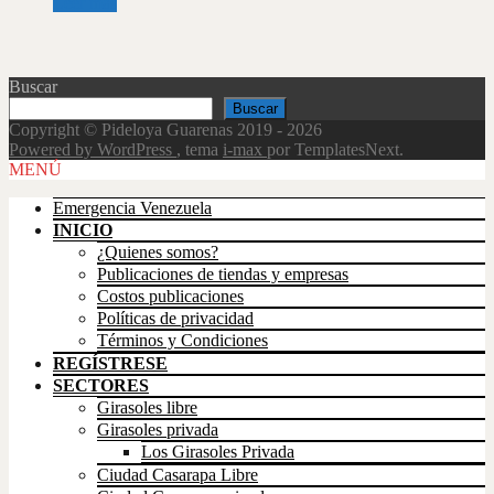
Leer más
Buscar
Buscar
Copyright © Pideloya Guarenas 2019 - 2026
Powered by WordPress
, tema
i-max
por TemplatesNext.
Scroll
MENÚ
Up
Emergencia Venezuela
INICIO
¿Quienes somos?
Publicaciones de tiendas y empresas
Costos publicaciones
Políticas de privacidad
Términos y Condiciones
REGÍSTRESE
SECTORES
Girasoles libre
Girasoles privada
Los Girasoles Privada
Ciudad Casarapa Libre