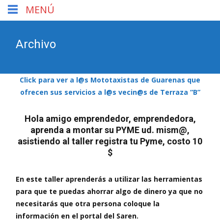
MENÚ
Archivo
Click para ver a l@s Mototaxistas de Guarenas que
ofrecen sus servicios a l@s vecin@s de Terraza “B”
Hola amigo emprendedor, emprendedora,
aprenda a montar su PYME ud. mism@,
asistiendo al taller registra tu Pyme, costo 10
$
En este taller aprenderás a utilizar las herramientas
para que te puedas ahorrar algo de dinero ya que no
necesitarás que otra persona coloque la
información en el portal del Saren.