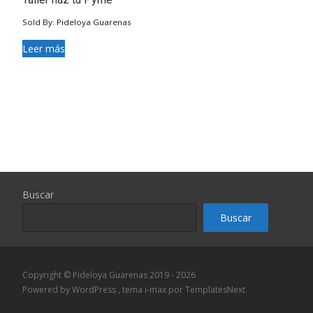
Sold By: Pideloya Guarenas
Leer más
Buscar
Buscar
Copyright © Pideloya Guarenas 2019 - 2026
Powered by WordPress
, tema
i-max
por TemplatesNext.