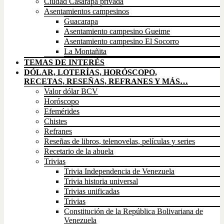
Ciudad Casarapa privada
Asentamientos campesinos
Guacarapa
Asentamiento campesino Gueime
Asentamiento campesino El Socorro
La Montañita
TEMAS DE INTERÉS
DÓLAR, LOTERÍAS, HORÓSCOPO,
RECETAS, RESEÑAS, REFRANES Y MÁS…
Valor dólar BCV
Horóscopo
Efemérides
Chistes
Refranes
Reseñas de libros, telenovelas, películas y series
Recetario de la abuela
Trivias
Trivia Independencia de Venezuela
Trivia historia universal
Trivias unificadas
Trivias
Constitución de la República Bolivariana de
Venezuela