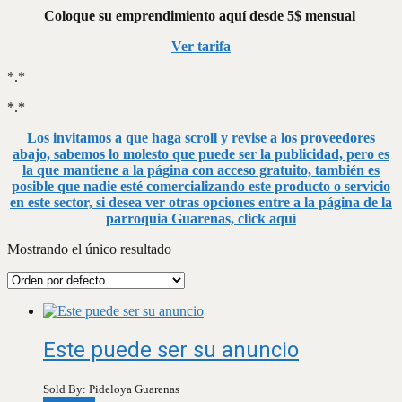
Coloque su emprendimiento aquí desde 5$ mensual
Ver tarifa
*.*
*.*
Los invitamos a que haga scroll y revise a los proveedores
abajo, sabemos lo molesto que puede ser la publicidad, pero es
la que mantiene a la página con acceso gratuito, también es
posible que nadie esté comercializando este producto o servicio
en este sector, si desea ver otras opciones entre a la página de la
parroquia Guarenas, click aquí
Mostrando el único resultado
Este puede ser su anuncio
Sold By: Pideloya Guarenas