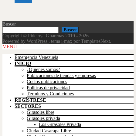
Leer más
Buscar
Buscar
Copyright © Pideloya Guarenas 2019 - 2026
Powered by WordPress
, tema
i-max
por TemplatesNext.
Scroll
MENÚ
Up
Emergencia Venezuela
INICIO
¿Quienes somos?
Publicaciones de tiendas y empresas
Costos publicaciones
Políticas de privacidad
Términos y Condiciones
REGÍSTRESE
SECTORES
Girasoles libre
Girasoles privada
Los Girasoles Privada
Ciudad Casarapa Libre