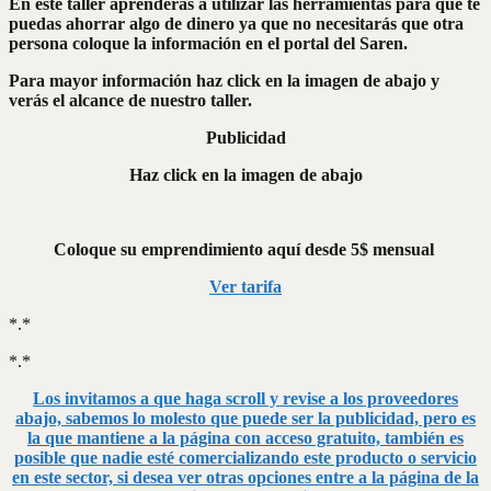
En este taller aprenderás a utilizar las herramientas para que te
puedas ahorrar algo de dinero ya que no necesitarás que otra
persona coloque la información en el portal del Saren.
Para mayor información haz click en la imagen de abajo y
verás el alcance de nuestro taller.
Publicidad
Haz click en la imagen de abajo
Coloque su emprendimiento aquí desde 5$ mensual
Ver tarifa
*.*
*.*
Los invitamos a que haga scroll y revise a los proveedores
abajo, sabemos lo molesto que puede ser la publicidad, pero es
la que mantiene a la página con acceso gratuito, también es
posible que nadie esté comercializando este producto o servicio
en este sector, si desea ver otras opciones entre a la página de la