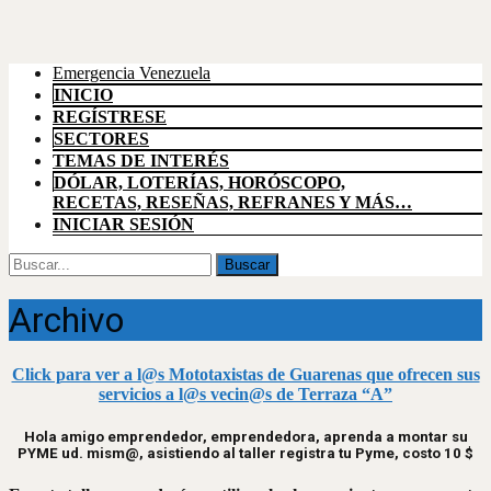
Emergencia Venezuela
INICIO
REGÍSTRESE
SECTORES
TEMAS DE INTERÉS
DÓLAR, LOTERÍAS, HORÓSCOPO,
RECETAS, RESEÑAS, REFRANES Y MÁS…
INICIAR SESIÓN
Buscar
por:
Archivo
Click para ver a l@s Mototaxistas de Guarenas que ofrecen sus
servicios a l@s vecin@s de Terraza “A”
Hola amigo emprendedor, emprendedora, aprenda a montar su
PYME ud. mism@, asistiendo al taller registra tu Pyme, costo 10 $