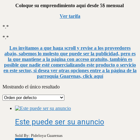
Coloque su emprendimiento aquí desde 5$ mensual
Ver tarifa
*.*
*.*
Los invitamos a que haga scroll y revise a los proveedores
abajo, sabemos lo molesto que puede ser la publicidad, pero es
la que mantiene a la página con acceso gratuito, también es
posible que nadie esté comercializando este producto o servicio
en este sector, si desea ver otras opciones entre a la página de la
parroquia Guarenas, click aquí
Mostrando el único resultado
Este puede ser su anuncio
Sold By: Pideloya Guarenas