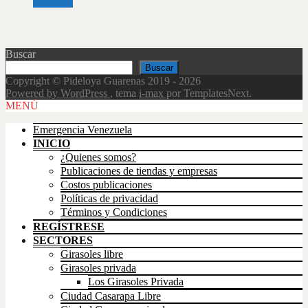
Leer más
Buscar
Buscar
Copyright © Pideloya Guarenas 2019 - 2026
Powered by WordPress
, tema
i-max
por TemplatesNext.
Scroll
MENÚ
Up
Emergencia Venezuela
INICIO
¿Quienes somos?
Publicaciones de tiendas y empresas
Costos publicaciones
Políticas de privacidad
Términos y Condiciones
REGÍSTRESE
SECTORES
Girasoles libre
Girasoles privada
Los Girasoles Privada
Ciudad Casarapa Libre