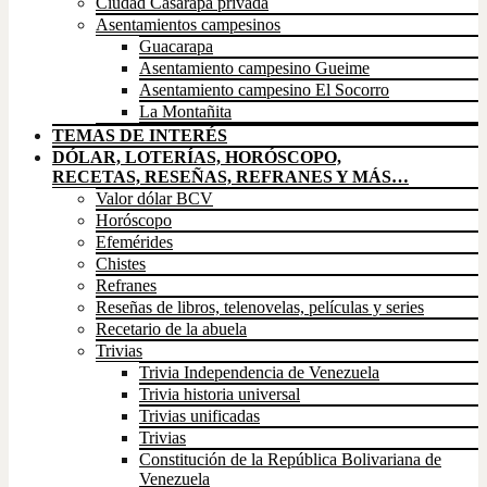
Ciudad Casarapa privada
Asentamientos campesinos
Guacarapa
Asentamiento campesino Gueime
Asentamiento campesino El Socorro
La Montañita
TEMAS DE INTERÉS
DÓLAR, LOTERÍAS, HORÓSCOPO,
RECETAS, RESEÑAS, REFRANES Y MÁS…
Valor dólar BCV
Horóscopo
Efemérides
Chistes
Refranes
Reseñas de libros, telenovelas, películas y series
Recetario de la abuela
Trivias
Trivia Independencia de Venezuela
Trivia historia universal
Trivias unificadas
Trivias
Constitución de la República Bolivariana de
Venezuela