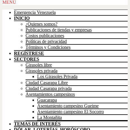
Scroll
MENÚ
Up
Emergencia Venezuela
INICIO
¿Quienes somos?
Publicaciones de tiendas y empresas
Costos publicaciones
Políticas de privacidad
Términos y Condiciones
REGÍSTRESE
SECTORES
Girasoles libre
Girasoles privada
Los Girasoles Privada
Ciudad Casarapa Libre
Ciudad Casarapa privada
Asentamientos campesinos
Guacarapa
Asentamiento campesino Gueime
Asentamiento campesino El Socorro
La Montañita
TEMAS DE INTERÉS
DÓLAR, LOTERÍAS, HORÓSCOPO,