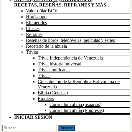
RECETAS, RESEÑAS, REFRANES Y MÁS…
Valor dólar BCV
Horóscopo
Efemérides
Chistes
Refranes
Reseñas de libros, telenovelas, películas y series
Recetario de la abuela
Trivias
Trivia Independencia de Venezuela
Trivia historia universal
Trivias unificadas
Trivias
Constitución de la República Bolivariana de
Venezuela
Biblia (Génesis)
Empleos
Curriculum al día (usuarios)
Curriculum al día (Empresas)
INICIAR SESIÓN
Buscar