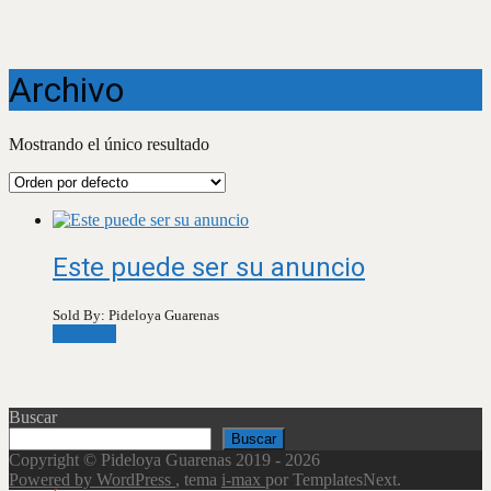
Archivo
Mostrando el único resultado
Este puede ser su anuncio
Sold By: Pideloya Guarenas
Leer más
Buscar
Buscar
Copyright © Pideloya Guarenas 2019 - 2026
Powered by WordPress
, tema
i-max
por TemplatesNext.