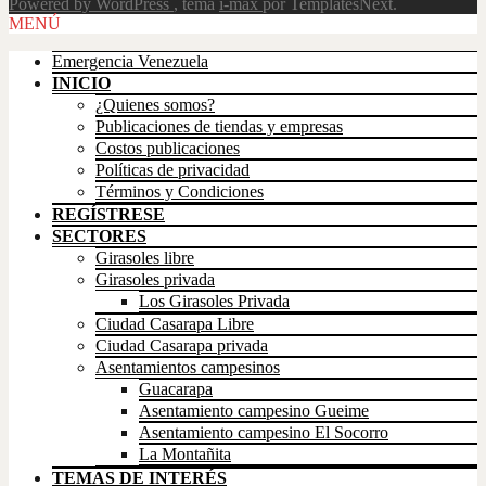
Powered by WordPress
, tema
i-max
por TemplatesNext.
Scroll
MENÚ
Up
Emergencia Venezuela
INICIO
¿Quienes somos?
Publicaciones de tiendas y empresas
Costos publicaciones
Políticas de privacidad
Términos y Condiciones
REGÍSTRESE
SECTORES
Girasoles libre
Girasoles privada
Los Girasoles Privada
Ciudad Casarapa Libre
Ciudad Casarapa privada
Asentamientos campesinos
Guacarapa
Asentamiento campesino Gueime
Asentamiento campesino El Socorro
La Montañita
TEMAS DE INTERÉS