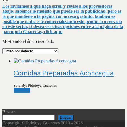
*.*
Los invitamos a que haga scroll y revise a los proveedores
abajo, sabemos lo molesto que puede ser la publicidad, pero es
la que mantiene a la página con acceso gratuito, también es
posible que nadie esté comercializando este producto o servicio
en este sector, si desea ver otras opciones entre a la página de la
parroquia Guarenas, click aquí
Mostrando el único resultado
Comidas Preparadas Aconcagua
Sold By: Pideloya Guarenas
Leer más
Buscar
Buscar
Copyright © Pideloya Guarenas 2019 - 2026