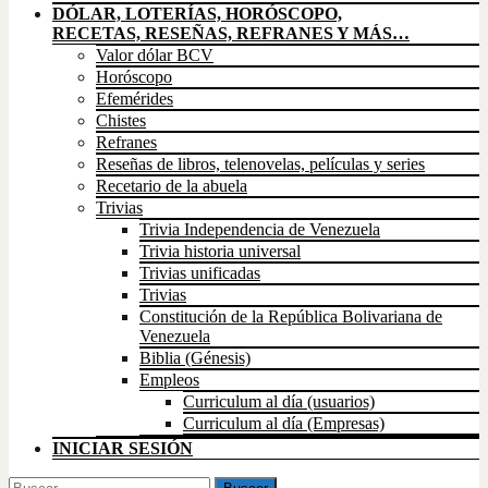
DÓLAR, LOTERÍAS, HORÓSCOPO,
RECETAS, RESEÑAS, REFRANES Y MÁS…
Valor dólar BCV
Horóscopo
Efemérides
Chistes
Refranes
Reseñas de libros, telenovelas, películas y series
Recetario de la abuela
Trivias
Trivia Independencia de Venezuela
Trivia historia universal
Trivias unificadas
Trivias
Constitución de la República Bolivariana de
Venezuela
Biblia (Génesis)
Empleos
Curriculum al día (usuarios)
Curriculum al día (Empresas)
INICIAR SESIÓN
Buscar