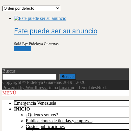
Este puede ser su anuncio
Sold By: Pideloya Guarenas
Leer más
Buscar
Buscar
Copyright © Pideloya Guarenas 2019 - 2026
Powered by WordPress
, tema
i-max
por TemplatesNext.
Scroll
MENÚ
Up
Emergencia Venezuela
INICIO
¿Quienes somos?
Publicaciones de tiendas y empresas
Costos publicaciones