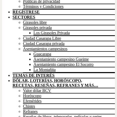
Políticas de privacidad
Términos y Condiciones
REGÍSTRESE
SECTORES
Girasoles libre
Girasoles privada
Los Girasoles Privada
Ciudad Casarapa Libre
Ciudad Casarapa privada
Asentamientos campesinos
Guacarapa
Asentamiento campesino Gueime
Asentamiento campesino El Socorro
La Montañita
TEMAS DE INTERÉS
DÓLAR, LOTERÍAS, HORÓSCOPO,
RECETAS, RESEÑAS, REFRANES Y MÁS…
Valor dólar BCV
Horóscopo
Efemérides
Chistes
Refranes
Reseñas de libros, telenovelas, películas y series