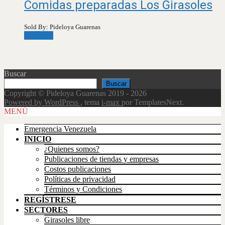
Comidas preparadas Los Girasoles
Sold By: Pideloya Guarenas
Leer más
Buscar
Buscar
Copyright © Pideloya Guarenas 2019 - 2026
Powered by WordPress
, tema
i-max
por TemplatesNext.
Scroll
MENÚ
Up
Emergencia Venezuela
INICIO
¿Quienes somos?
Publicaciones de tiendas y empresas
Costos publicaciones
Políticas de privacidad
Términos y Condiciones
REGÍSTRESE
SECTORES
Girasoles libre