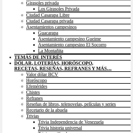
Girasoles privada
Los Girasoles Privada
Ciudad Casarapa Libre
Ciudad Casarapa privada
Asentamientos campesinos
Guacarapa
Asentamiento campesino Gueime
Asentamiento campesino El Socorro
La Montañita
TEMAS DE INTERÉS
DÓLAR, LOTERÍAS, HORÓSCOPO,
RECETAS, RESEÑAS, REFRANES Y MÁS…
Valor dólar BCV
Horóscopo
Efemérides
Chistes
Refranes
Reseñas de libros, telenovelas, películas y series
Recetario de la abuela
Trivias
Trivia Independencia de Venezuela
Trivia historia universal