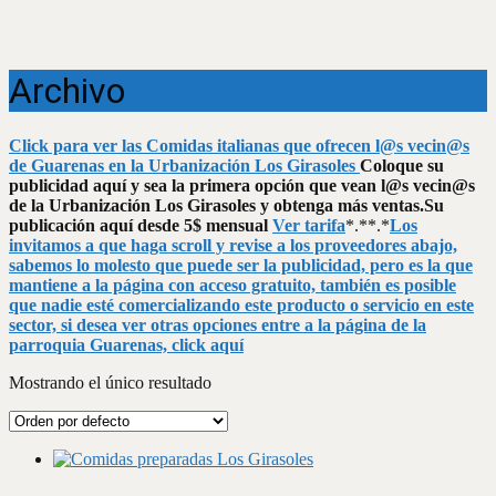
Archivo
Click para ver las Comidas italianas que ofrecen l@s vecin@s
de Guarenas en la Urbanización Los Girasoles
Coloque su
publicidad aquí y sea la primera opción que vean l@s vecin@s
de la Urbanización Los Girasoles y obtenga más ventas.
Su
publicación aquí desde 5$ mensual
Ver tarifa
*.**.*
Los
invitamos a que haga scroll y revise a los proveedores abajo,
sabemos lo molesto que puede ser la publicidad, pero es la que
mantiene a la página con acceso gratuito, también es posible
que nadie esté comercializando este producto o servicio en este
sector, si desea ver otras opciones entre a la página de la
parroquia Guarenas, click aquí
Mostrando el único resultado