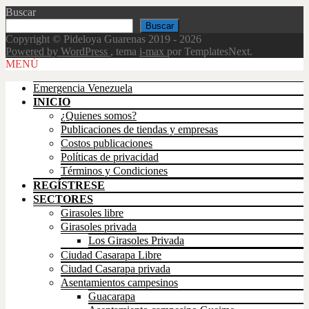
Buscar
Buscar
Copyright © Pideloya Guarenas 2019 - 2026
Powered by WordPress
, tema
i-max
por TemplatesNext.
Scroll
MENÚ
Up
Emergencia Venezuela
INICIO
¿Quienes somos?
Publicaciones de tiendas y empresas
Costos publicaciones
Políticas de privacidad
Términos y Condiciones
REGÍSTRESE
SECTORES
Girasoles libre
Girasoles privada
Los Girasoles Privada
Ciudad Casarapa Libre
Ciudad Casarapa privada
Asentamientos campesinos
Guacarapa