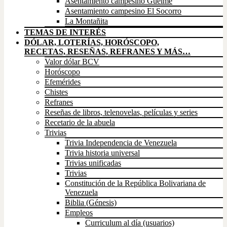
Asentamiento campesino Gueime
Asentamiento campesino El Socorro
La Montañita
TEMAS DE INTERÉS
DÓLAR, LOTERÍAS, HORÓSCOPO,
RECETAS, RESEÑAS, REFRANES Y MÁS…
Valor dólar BCV
Horóscopo
Efemérides
Chistes
Refranes
Reseñas de libros, telenovelas, películas y series
Recetario de la abuela
Trivias
Trivia Independencia de Venezuela
Trivia historia universal
Trivias unificadas
Trivias
Constitución de la República Bolivariana de
Venezuela
Biblia (Génesis)
Empleos
Curriculum al día (usuarios)