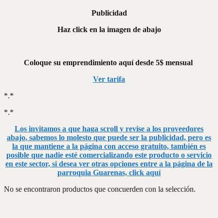
Publicidad
Haz click en la imagen de abajo
Coloque su emprendimiento aquí desde 5$ mensual
Ver tarifa
*.*
*.*
Los invitamos a que haga scroll y revise a los proveedores
abajo, sabemos lo molesto que puede ser la publicidad, pero es
la que mantiene a la página con acceso gratuito, también es
posible que nadie esté comercializando este producto o servicio
en este sector, si desea ver otras opciones entre a la página de la
parroquia Guarenas, click aquí
No se encontraron productos que concuerden con la selección.