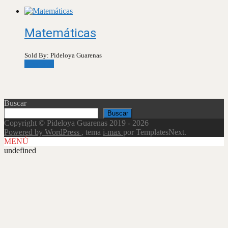
Matemáticas
Sold By: Pideloya Guarenas
Leer más
Buscar
Buscar
Copyright © Pideloya Guarenas 2019 - 2026
Powered by WordPress
, tema
i-max
por TemplatesNext.
MENÚ
undefined