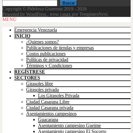
Buscar
Copyright © Pideloya Guarenas 2019 - 2026
Powered by WordPress
, tema
i-max
por TemplatesNext.
Scroll
MENÚ
Up
Emergencia Venezuela
INICIO
¿Quienes somos?
Publicaciones de tiendas y empresas
Costos publicaciones
Políticas de privacidad
Términos y Condiciones
REGÍSTRESE
SECTORES
Girasoles libre
Girasoles privada
Los Girasoles Privada
Ciudad Casarapa Libre
Ciudad Casarapa privada
Asentamientos campesinos
Guacarapa
Asentamiento campesino Gueime
Asentamiento campesino El Socorro