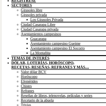
REGÍSTRESE
SECTORES
Girasoles libre
Girasoles privada
Los Girasoles Privada
Ciudad Casarapa Libre
Ciudad Casarapa privada
Asentamientos campesinos
Guacarapa
Asentamiento campesino Gueime
Asentamiento campesino El Socorro
La Montañita
TEMAS DE INTERÉS
DÓLAR, LOTERÍAS, HORÓSCOPO,
RECETAS, RESEÑAS, REFRANES Y MÁS…
Valor dólar BCV
Horóscopo
Efemérides
Chistes
Refranes
Reseñas de libros, telenovelas, películas y series
Recetario de la abuela
Trivias