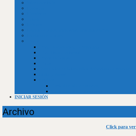
Valor dólar BCV
Horóscopo
Efemérides
Chistes
Refranes
Reseñas de libros, telenovelas, películas y series
Recetario de la abuela
Trivias
Trivia Independencia de Venezuela
Trivia historia universal
Trivias unificadas
Trivias
Constitución de la República Bolivariana de Venezuela
Biblia (Génesis)
Empleos
Curriculum al día (usuarios)
Curriculum al día (Empresas)
INICIAR SESIÓN
Archivo
Click para ver