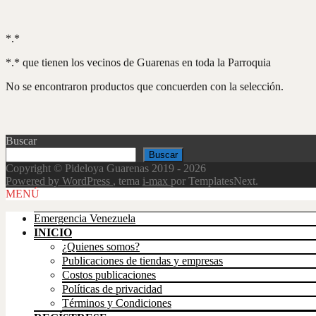
*.*
*.* que tienen los vecinos de Guarenas en toda la Parroquia
No se encontraron productos que concuerden con la selección.
Buscar
Buscar
Copyright © Pideloya Guarenas 2019 - 2026
Powered by WordPress
, tema
i-max
por TemplatesNext.
Scroll
MENÚ
Up
Emergencia Venezuela
INICIO
¿Quienes somos?
Publicaciones de tiendas y empresas
Costos publicaciones
Políticas de privacidad
Términos y Condiciones