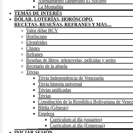
Asentamiento campesino El Socorro
La Montañita
TEMAS DE INTERÉS
DÓLAR, LOTERÍAS, HORÓSCOPO,
RECETAS, RESEÑAS, REFRANES Y MÁS…
Valor dólar BCV
Horóscopo
Efemérides
Chistes
Refranes
Reseñas de libros, telenovelas, películas y series
Recetario de la abuela
Trivias
Trivia Independencia de Venezuela
Trivia historia universal
Trivias unificadas
Trivias
Constitución de la República Bolivariana de Vene
Biblia (Génesis)
Empleos
Curriculum al día (usuarios)
Curriculum al día (Empresas)
INICIAR SESIÓN