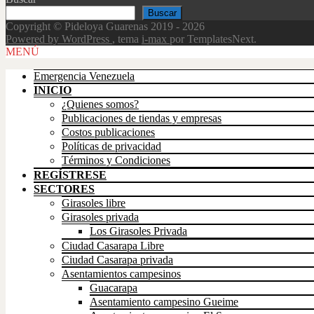
Buscar
Copyright © Pideloya Guarenas 2019 - 2026
Powered by WordPress
, tema
i-max
por TemplatesNext.
Scroll
MENÚ
Up
Emergencia Venezuela
INICIO
¿Quienes somos?
Publicaciones de tiendas y empresas
Costos publicaciones
Políticas de privacidad
Términos y Condiciones
REGÍSTRESE
SECTORES
Girasoles libre
Girasoles privada
Los Girasoles Privada
Ciudad Casarapa Libre
Ciudad Casarapa privada
Asentamientos campesinos
Guacarapa
Asentamiento campesino Gueime