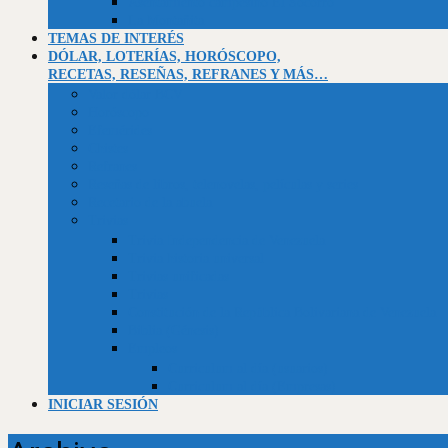
Asentamiento campesino El Socorro
La Montañita
TEMAS DE INTERÉS
DÓLAR, LOTERÍAS, HORÓSCOPO,
RECETAS, RESEÑAS, REFRANES Y MÁS…
Valor dólar BCV
Horóscopo
Efemérides
Chistes
Refranes
Reseñas de libros, telenovelas, películas y series
Recetario de la abuela
Trivias
Trivia Independencia de Venezuela
Trivia historia universal
Trivias unificadas
Trivias
Constitución de la República Bolivariana de Venezuela
Biblia (Génesis)
Empleos
Curriculum al día (usuarios)
Curriculum al día (Empresas)
INICIAR SESIÓN