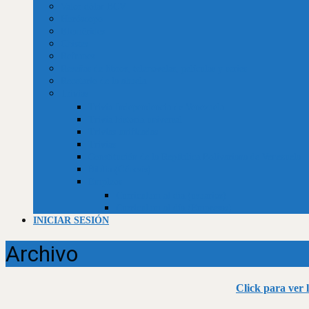
Valor dólar BCV
Horóscopo
Efemérides
Chistes
Refranes
Reseñas de libros, telenovelas, películas y series
Recetario de la abuela
Trivias
Trivia Independencia de Venezuela
Trivia historia universal
Trivias unificadas
Trivias
Constitución de la República Bolivariana de Venezuela
Biblia (Génesis)
Empleos
Curriculum al día (usuarios)
Curriculum al día (Empresas)
INICIAR SESIÓN
Archivo
Click para ver 