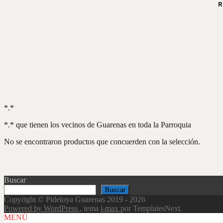
R
*.*
*.* que tienen los vecinos de Guarenas en toda la Parroquia
No se encontraron productos que concuerden con la selección.
Buscar
Buscar
Copyright © Pideloya Guarenas 2019 - 2026
Powered by WordPress
, tema
i-max
por TemplatesNext.
Scroll
MENÚ