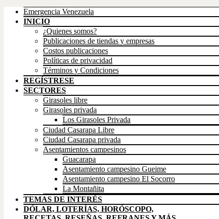
Up
Emergencia Venezuela
INICIO
¿Quienes somos?
Publicaciones de tiendas y empresas
Costos publicaciones
Políticas de privacidad
Términos y Condiciones
REGÍSTRESE
SECTORES
Girasoles libre
Girasoles privada
Los Girasoles Privada
Ciudad Casarapa Libre
Ciudad Casarapa privada
Asentamientos campesinos
Guacarapa
Asentamiento campesino Gueime
Asentamiento campesino El Socorro
La Montañita
TEMAS DE INTERÉS
DÓLAR, LOTERÍAS, HORÓSCOPO,
RECETAS, RESEÑAS, REFRANES Y MÁS…