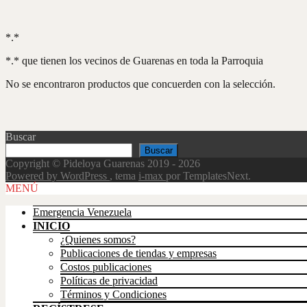
*.*
*.* que tienen los vecinos de Guarenas en toda la Parroquia
No se encontraron productos que concuerden con la selección.
Buscar
Buscar
Copyright © Pideloya Guarenas 2019 - 2026
Powered by WordPress
, tema
i-max
por TemplatesNext.
Scroll
MENÚ
Up
Emergencia Venezuela
INICIO
¿Quienes somos?
Publicaciones de tiendas y empresas
Costos publicaciones
Políticas de privacidad
Términos y Condiciones