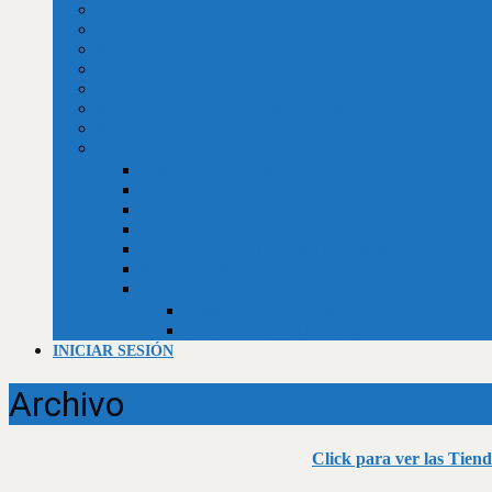
Valor dólar BCV
Horóscopo
Efemérides
Chistes
Refranes
Reseñas de libros, telenovelas, películas y series
Recetario de la abuela
Trivias
Trivia Independencia de Venezuela
Trivia historia universal
Trivias unificadas
Trivias
Constitución de la República Bolivariana de Venezuela
Biblia (Génesis)
Empleos
Curriculum al día (usuarios)
Curriculum al día (Empresas)
INICIAR SESIÓN
Archivo
Click para ver las Tiend