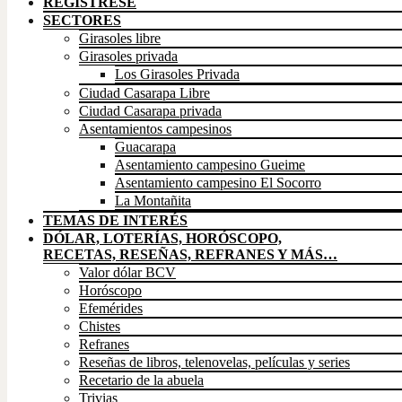
REGÍSTRESE
SECTORES
Girasoles libre
Girasoles privada
Los Girasoles Privada
Ciudad Casarapa Libre
Ciudad Casarapa privada
Asentamientos campesinos
Guacarapa
Asentamiento campesino Gueime
Asentamiento campesino El Socorro
La Montañita
TEMAS DE INTERÉS
DÓLAR, LOTERÍAS, HORÓSCOPO,
RECETAS, RESEÑAS, REFRANES Y MÁS…
Valor dólar BCV
Horóscopo
Efemérides
Chistes
Refranes
Reseñas de libros, telenovelas, películas y series
Recetario de la abuela
Trivias