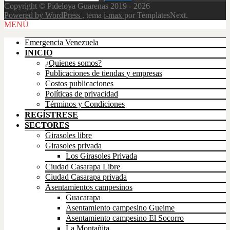
Copyright © Pideloya Guarenas 2019 - 2026
Powered by WordPress
, tema
i-max
por TemplatesNext.
Scroll
MENÚ
Up
Emergencia Venezuela
INICIO
¿Quienes somos?
Publicaciones de tiendas y empresas
Costos publicaciones
Políticas de privacidad
Términos y Condiciones
REGÍSTRESE
SECTORES
Girasoles libre
Girasoles privada
Los Girasoles Privada
Ciudad Casarapa Libre
Ciudad Casarapa privada
Asentamientos campesinos
Guacarapa
Asentamiento campesino Gueime
Asentamiento campesino El Socorro
La Montañita