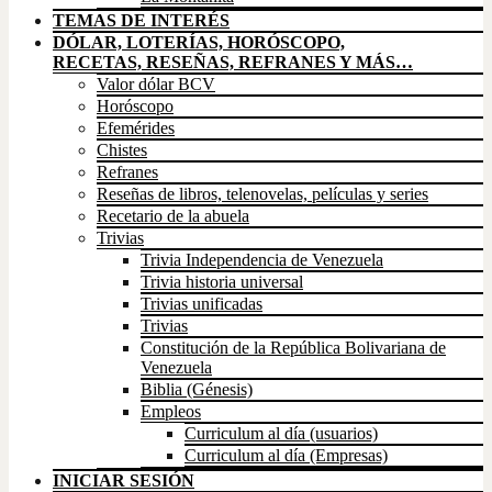
TEMAS DE INTERÉS
DÓLAR, LOTERÍAS, HORÓSCOPO,
RECETAS, RESEÑAS, REFRANES Y MÁS…
Valor dólar BCV
Horóscopo
Efemérides
Chistes
Refranes
Reseñas de libros, telenovelas, películas y series
Recetario de la abuela
Trivias
Trivia Independencia de Venezuela
Trivia historia universal
Trivias unificadas
Trivias
Constitución de la República Bolivariana de
Venezuela
Biblia (Génesis)
Empleos
Curriculum al día (usuarios)
Curriculum al día (Empresas)
INICIAR SESIÓN