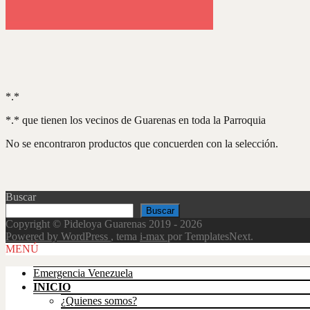
*.*
*.* que tienen los vecinos de Guarenas en toda la Parroquia
No se encontraron productos que concuerden con la selección.
Buscar
Buscar
Copyright © Pideloya Guarenas 2019 - 2026
Powered by WordPress
, tema
i-max
por TemplatesNext.
Scroll
MENÚ
Up
Emergencia Venezuela
INICIO
¿Quienes somos?