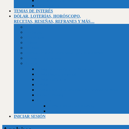
Asentamiento campesino El Socorro
La Montañita
TEMAS DE INTERÉS
DÓLAR, LOTERÍAS, HORÓSCOPO,
RECETAS, RESEÑAS, REFRANES Y MÁS…
Valor dólar BCV
Horóscopo
Efemérides
Chistes
Refranes
Reseñas de libros, telenovelas, películas y series
Recetario de la abuela
Trivias
Trivia Independencia de Venezuela
Trivia historia universal
Trivias unificadas
Trivias
Constitución de la República Bolivariana de Venezuela
Biblia (Génesis)
Empleos
Curriculum al día (usuarios)
Curriculum al día (Empresas)
INICIAR SESIÓN