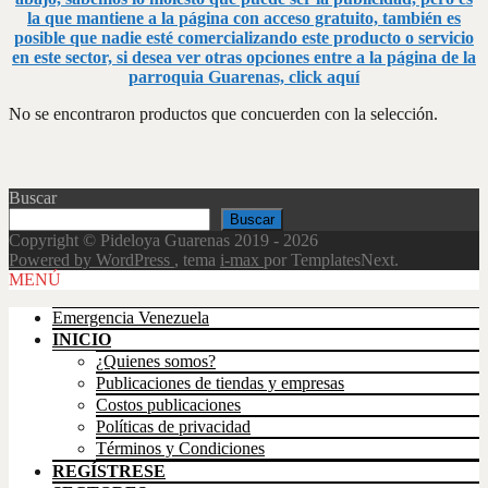
la que mantiene a la página con acceso gratuito, también es
posible que nadie esté comercializando este producto o servicio
en este sector, si desea ver otras opciones entre a la página de la
parroquia Guarenas, click aquí
No se encontraron productos que concuerden con la selección.
Buscar
Buscar
Copyright © Pideloya Guarenas 2019 - 2026
Powered by WordPress
, tema
i-max
por TemplatesNext.
Scroll
MENÚ
Up
Emergencia Venezuela
INICIO
¿Quienes somos?
Publicaciones de tiendas y empresas
Costos publicaciones
Políticas de privacidad
Términos y Condiciones
REGÍSTRESE