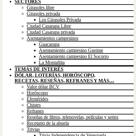
SECTORES
Girasoles libre
Girasoles privada
Los Girasoles Privada
Ciudad Casarapa Libre
Ciudad Casarapa privada
Asentamientos campesinos
Guacarapa
Asentamiento campesino Gueime
Asentamiento campesino El Socorro
La Montañita
TEMAS DE INTERÉS
DÓLAR, LOTERÍAS, HORÓSCOPO,
RECETAS, RESEÑAS, REFRANES Y MÁS…
Valor dólar BCV
Horóscopo
Efemérides
Chistes
Refranes
Reseñas de libros, telenovelas, películas y series
Recetario de la abuela
Trivias
Trivia Independencia de Venezuela