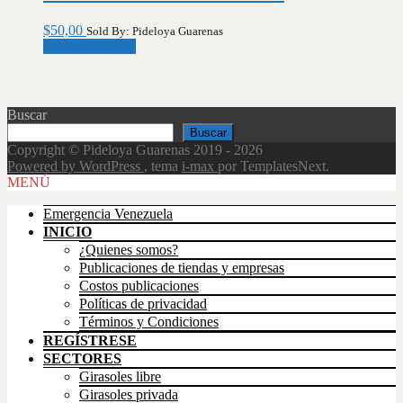
$
50,00
Sold By: Pideloya Guarenas
Añadir al carrito
Buscar
Buscar
Copyright © Pideloya Guarenas 2019 - 2026
Powered by WordPress
, tema
i-max
por TemplatesNext.
Scroll
MENÚ
Up
Emergencia Venezuela
INICIO
¿Quienes somos?
Publicaciones de tiendas y empresas
Costos publicaciones
Políticas de privacidad
Términos y Condiciones
REGÍSTRESE
SECTORES
Girasoles libre
Girasoles privada