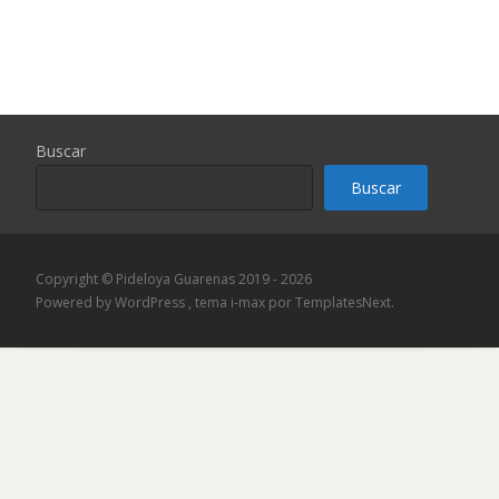
Buscar
Buscar
Copyright © Pideloya Guarenas 2019 - 2026
Powered by WordPress
, tema
i-max
por TemplatesNext.