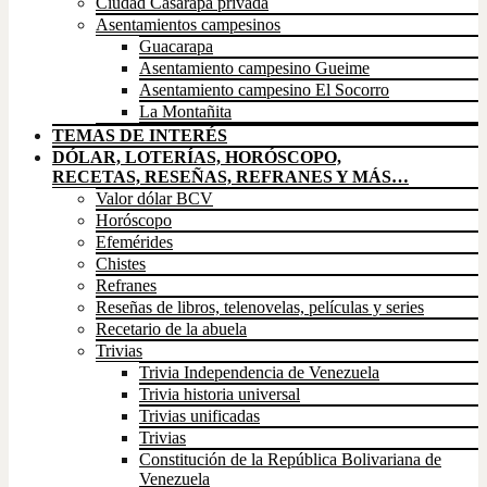
Ciudad Casarapa privada
Asentamientos campesinos
Guacarapa
Asentamiento campesino Gueime
Asentamiento campesino El Socorro
La Montañita
TEMAS DE INTERÉS
DÓLAR, LOTERÍAS, HORÓSCOPO,
RECETAS, RESEÑAS, REFRANES Y MÁS…
Valor dólar BCV
Horóscopo
Efemérides
Chistes
Refranes
Reseñas de libros, telenovelas, películas y series
Recetario de la abuela
Trivias
Trivia Independencia de Venezuela
Trivia historia universal
Trivias unificadas
Trivias
Constitución de la República Bolivariana de
Venezuela