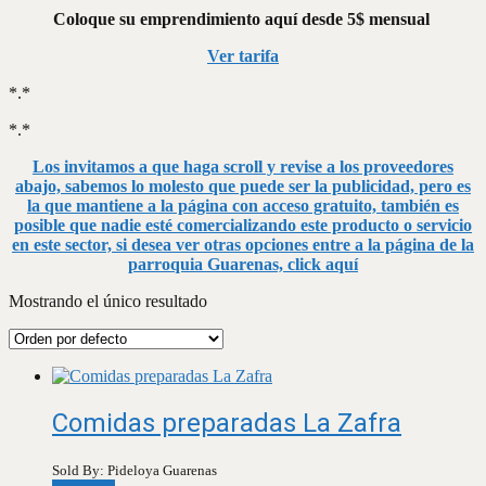
Coloque su emprendimiento aquí desde 5$ mensual
Ver tarifa
*.*
*.*
Los invitamos a que haga scroll y revise a los proveedores
abajo, sabemos lo molesto que puede ser la publicidad, pero es
la que mantiene a la página con acceso gratuito, también es
posible que nadie esté comercializando este producto o servicio
en este sector, si desea ver otras opciones entre a la página de la
parroquia Guarenas, click aquí
Mostrando el único resultado
Comidas preparadas La Zafra
Sold By: Pideloya Guarenas