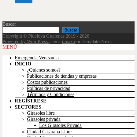
Leer más
Buscar
Buscar
Copyright © Pideloya Guarenas 2019 - 2026
Powered by WordPress
, tema
i-max
por TemplatesNext.
Scroll
MENÚ
Up
Emergencia Venezuela
INICIO
¿Quienes somos?
Publicaciones de tiendas y empresas
Costos publicaciones
Políticas de privacidad
Términos y Condiciones
REGÍSTRESE
SECTORES
Girasoles libre
Girasoles privada
Los Girasoles Privada
Ciudad Casarapa Libre